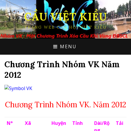
CẦU VIỆT KIỀU
TRANG WEB CỦA HỘI VIỆT KIỀU
MENU
Chương Trình Nhóm VK Năm
2012
Chương Trình Nhóm VK. Năm 2012
N°
Xã
Huyện
Tỉnh
Dài/Rộ
Tải
ng