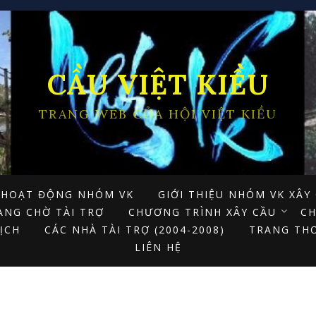
CẦU VIỆT KIỀU
TRANG WEB CỦA HỘI VIỆT KIỀU
 HOẠT ĐỘNG NHÓM VK
GIỚI THIỆU NHÓM VK XÂ
ANG CHỜ TÀI TRỢ
CHƯƠNG TRÌNH XÂY CẦU
CH
ỊCH
CÁC NHÀ TÀI TRỢ (2004-2008)
TRANG THƠ
LIÊN HỆ