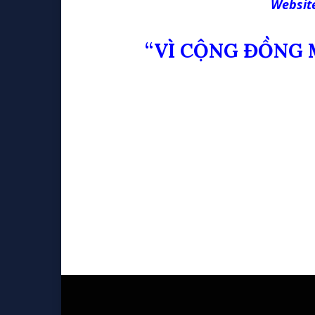
Websit
“VÌ CỘNG ĐỒNG