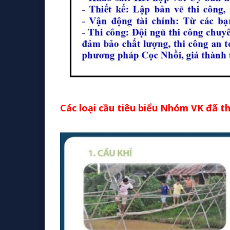
Các loại cầu tiêu biểu Nhóm VK đã 