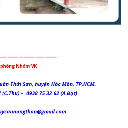
———————————-
 phòng Nhóm VK
Xuân Thới Sơn,
huyện
Hóc Môn, TP.HCM.
 (C.Thu) – 0938 75 32 62 (A.Đạt)
xaycaunongthon@gmail.com